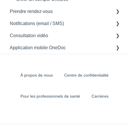
Prendre rendez-vous
Notifications (email / SMS)
Comment prendre rendez-vous
Consultation vidéo
Problème de notifications (email / SMS)
Application mobile OneDoc
Comprendre les notifications envoyées
Consultation vidéo
Accès à l'application OneDoc
Utilisation de l'application OneDoc
À propos de nous
Centre de confidentialité
Pour les professionnels de santé
Carrières