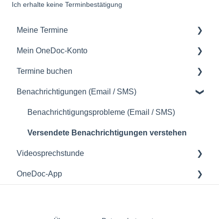
Ich erhalte keine Terminbestätigung
Meine Termine
Mein OneDoc-Konto
meine Termine verwalten
Termine buchen
Mein OneDoc-Konto verwalten
Benachrichtigungen (Email / SMS)
Zugriff auf mein OneDoc-Konto
Wie Sie einen Termin buchen können
Ein OneDoc-Konto erstellen
Benachrichtigungsprobleme (Email / SMS)
Versendete Benachrichtigungen verstehen
Videosprechstunde
OneDoc-App
Videosprechstunde
Zugriff auf die OneDoc-App
Verwendung der OneDoc-App