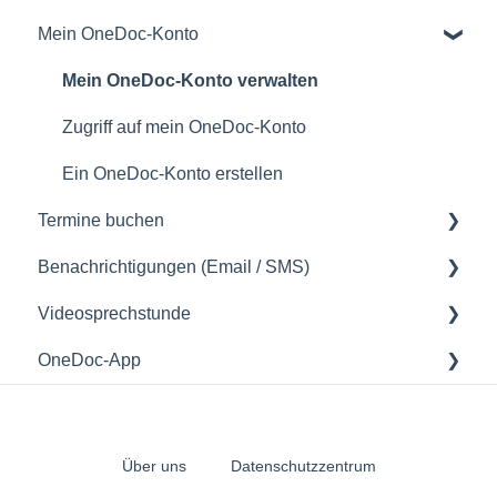
Mein OneDoc-Konto
meine Termine verwalten
Mein OneDoc-Konto verwalten
Zugriff auf mein OneDoc-Konto
Ein OneDoc-Konto erstellen
Termine buchen
Benachrichtigungen (Email / SMS)
Wie Sie einen Termin buchen können
Videosprechstunde
Benachrichtigungsprobleme (Email / SMS)
OneDoc-App
Versendete Benachrichtigungen verstehen
Videosprechstunde
Zugriff auf die OneDoc-App
Verwendung der OneDoc-App
Über uns
Datenschutzzentrum